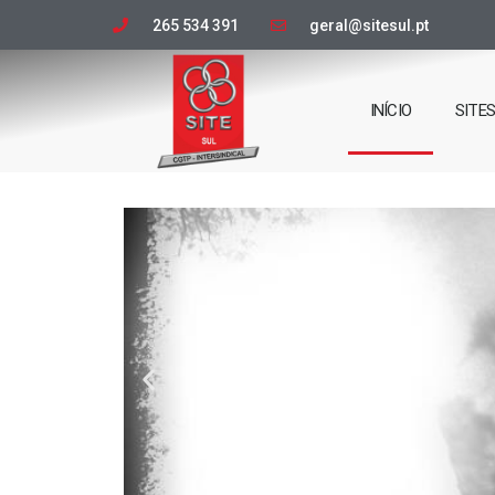
265 534 391
geral@sitesul.pt
INÍCIO
SITE