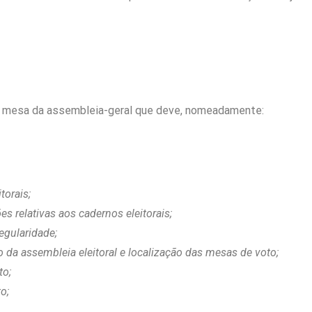
à mesa da assembleia-geral que deve, nomeadamente:
torais;
s relativas aos cadernos eleitorais;
regularidade;
o da assembleia eleitoral e localização das mesas de voto;
to;
o;