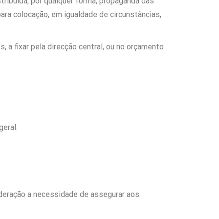
tribuída, por qualquer forma, propaganda das
para colocação, em igualdade de circunstâncias,
, a fixar pela direcção central, ou no orçamento
eral.
ideração a necessidade de assegurar aos