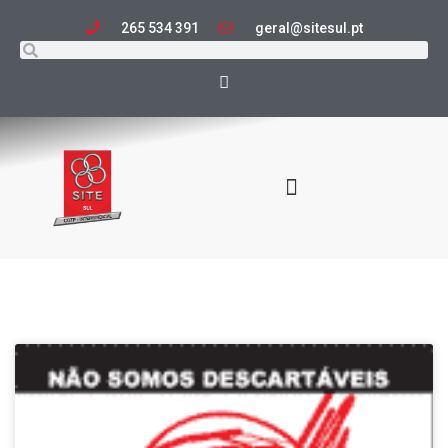
265 534 391
geral@sitesul.pt