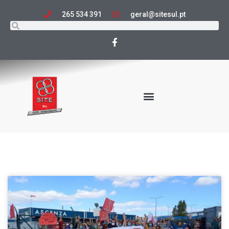
265 534 391
geral@sitesul.pt