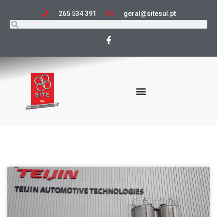
265 534 391
geral@sitesul.pt