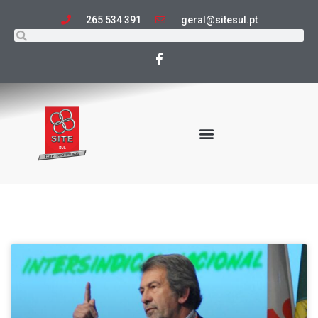
265 534 391
geral@sitesul.pt