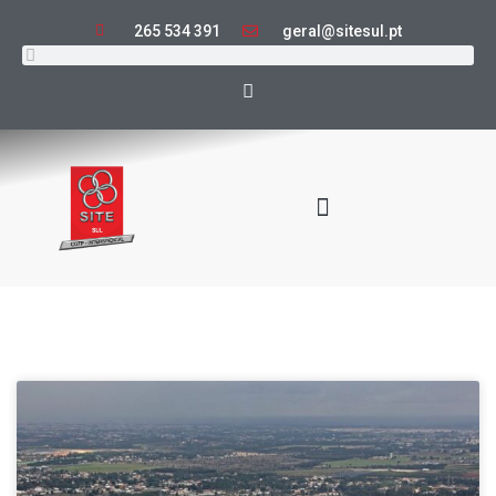
265 534 391
geral@sitesul.pt