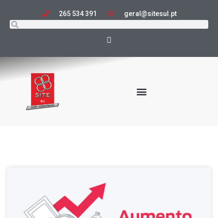
265 534 391
geral@sitesul.pt