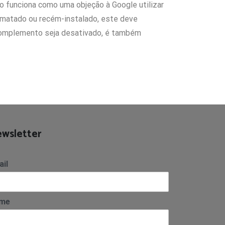
 funciona como uma objeção à Google utilizar
ormatado ou recém-instalado, este deve
complemento seja desativado, é também
wsletter
il
me