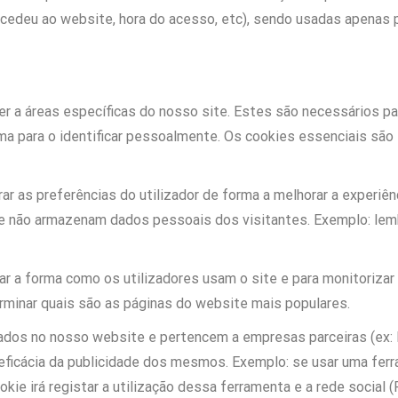
acedeu ao website, hora do acesso, etc), sendo usadas apenas p
der a áreas específicas do nosso site. Estes são necessários 
ma para o identificar pessoalmente. Os cookies essenciais sã
ar as preferências do utilizador de forma a melhorar a experi
e não armazenam dados pessoais dos visitantes. Exemplo: lemb
isar a forma como os utilizadores usam o site e para monitoriz
rminar quais são as páginas do website mais populares.
ados no nosso website e pertencem a empresas parceiras (ex: 
eficácia da publicidade dos mesmos. Exemplo: se usar uma ferr
kie irá registar a utilização dessa ferramenta e a rede social