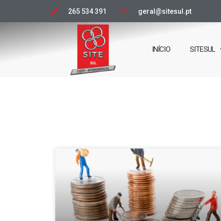
265 534 391
geral@sitesul.pt
INÍCIO
SITESUL