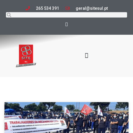
265 534 391
geral@sitesul.pt