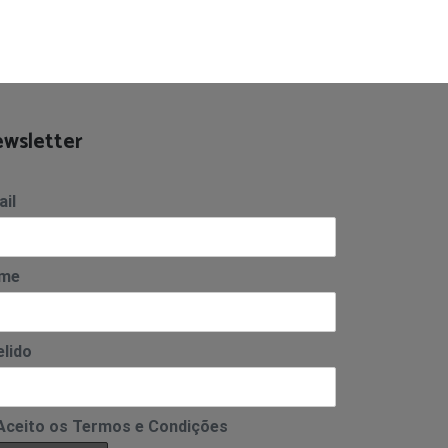
wsletter
il
me
lido
Aceito os Termos e Condições