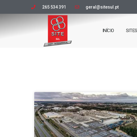
265 534 391
geral@sitesul.pt
INÍCIO
SITE