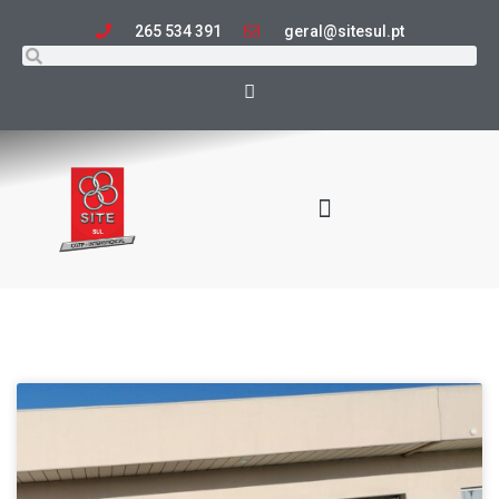
265 534 391
geral@sitesul.pt