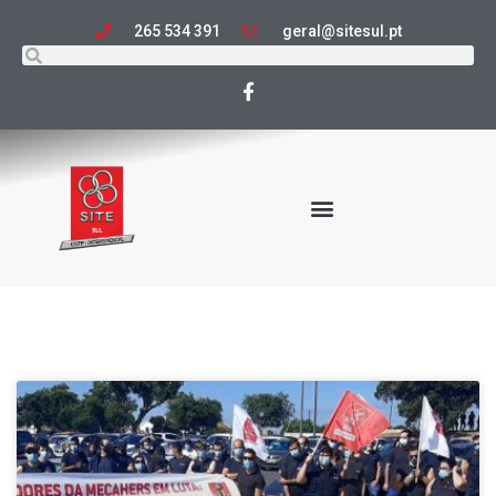
265 534 391
geral@sitesul.pt