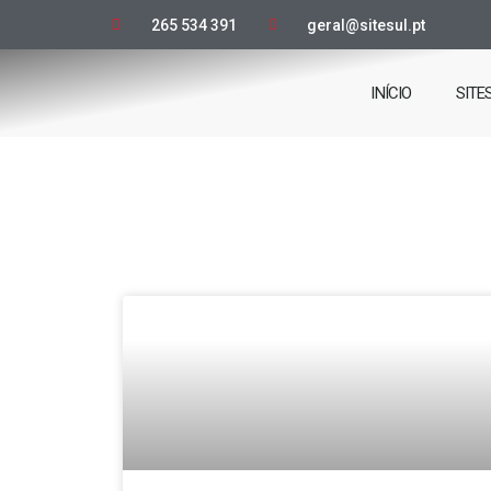
265 534 391
geral@sitesul.pt
INÍCIO
SITE