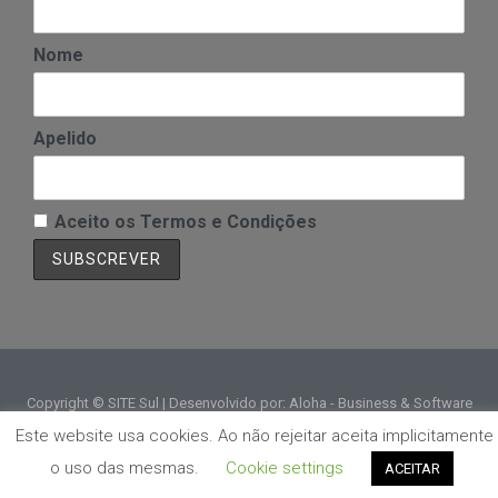
Nome
Apelido
Aceito os Termos e Condições
Copyright © SITE Sul | Desenvolvido por: Aloha - Business & Software
Solutions
Este website usa cookies. Ao não rejeitar aceita implicitamente
o uso das mesmas.
Cookie settings
ACEITAR