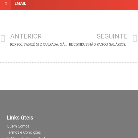
EMAIL
ANTERIOR
SEGUINTE
REPSOL TAMBÉM É CULPADA, NÃO PASSA PELOS PINGOS DA CHUVA
RECIPNEUS NÃO PAGOU SALÁRIOS A TRABALHADORES
Links úteis
Quem Somos
Termos e Condições