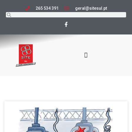
265 534 391
geral@sitesul.pt