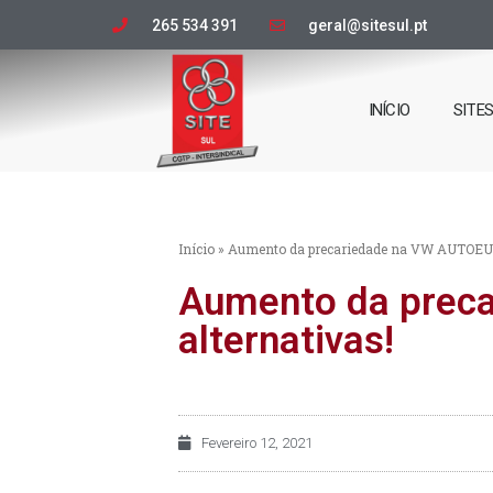
265 534 391
geral@sitesul.pt
INÍCIO
SITE
Início
»
Aumento da precariedade na VW AUTOEUR
Aumento da prec
alternativas!
Fevereiro 12, 2021