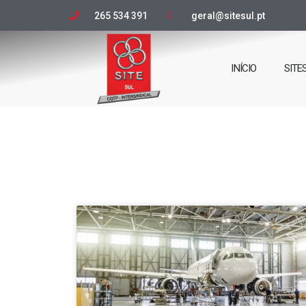
265 534 391
geral@sitesul.pt
INÍCIO
SITE