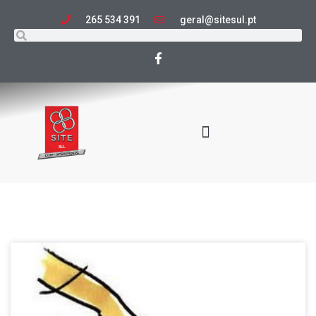
265 534 391
geral@sitesul.pt