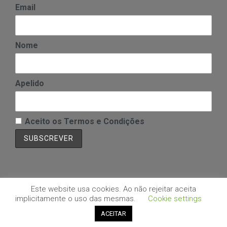
Email
Nome
Apelido
Aceito os Termos e Condições
Este website usa cookies. Ao não rejeitar aceita
implicitamente o uso das mesmas.
Cookie settings
Copyright © SITE Sul | Desenvolvido por: Aloha - Business & Software
Solutions
ACEITAR