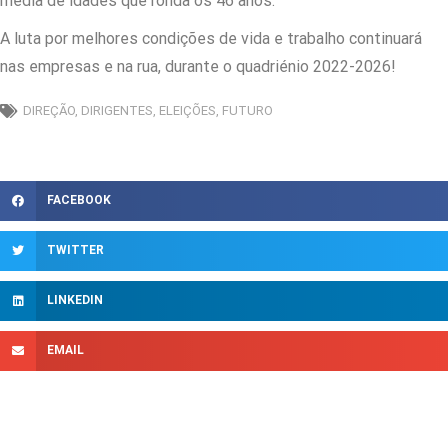
média de idades que ronda os 46 anos.
A luta por melhores condições de vida e trabalho continuará
nas empresas e na rua, durante o quadriénio 2022-2026!
DIREÇÃO
,
DIRIGENTES
,
ELEIÇÕES
,
FUTURO
FACEBOOK
TWITTER
LINKEDIN
EMAIL