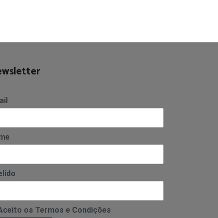
wsletter
il
me
lido
Aceito os Termos e Condições