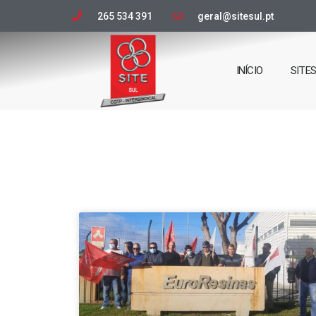
265 534 391
geral@sitesul.pt
INÍCIO
SITE