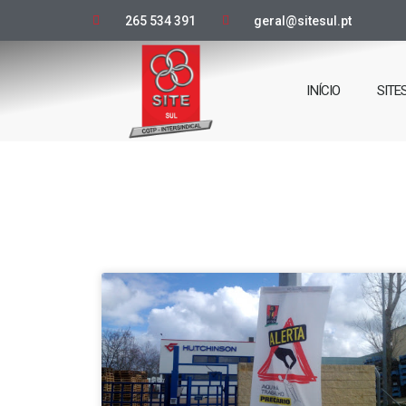
265 534 391
geral@sitesul.pt
INÍCIO
SITE