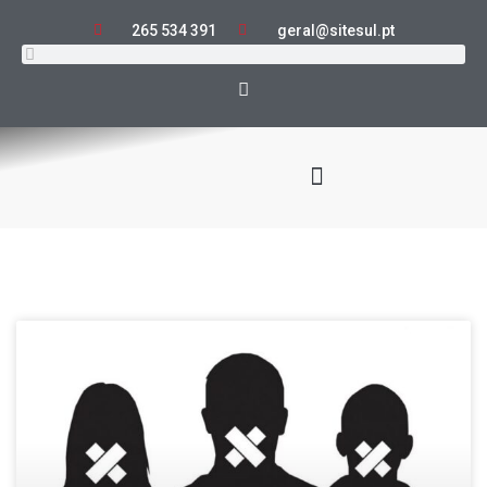
265 534 391
geral@sitesul.pt