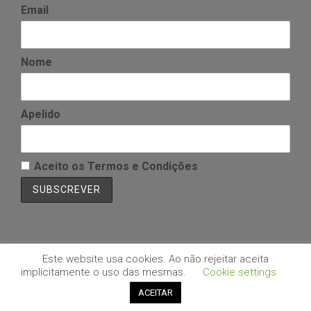
Email
Nome
Apelido
Aceito os Termos e Condições
Este website usa cookies. Ao não rejeitar aceita
implicitamente o uso das mesmas.
Cookie settings
Copyright © SITE Sul | Desenvolvido por: Aloha - Business & Software
Solutions
ACEITAR