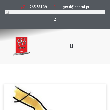
265 534 391
geral@sitesul.pt