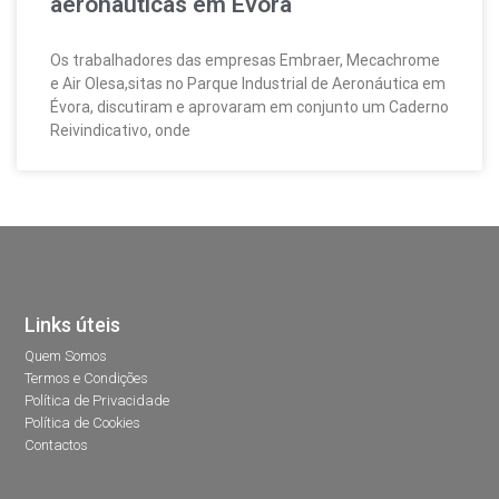
aeronáuticas em Évora
Os trabalhadores das empresas Embraer, Mecachrome
e Air Olesa,sitas no Parque Industrial de Aeronáutica em
Évora, discutiram e aprovaram em conjunto um Caderno
Reivindicativo, onde
Links úteis
Quem Somos
Termos e Condições
Política de Privacidade
Política de Cookies
Contactos