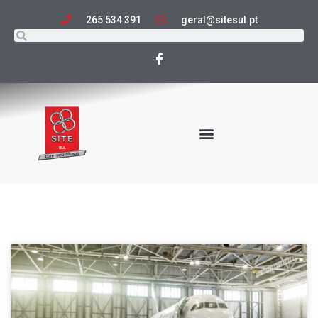
265 534 391
geral@sitesul.pt