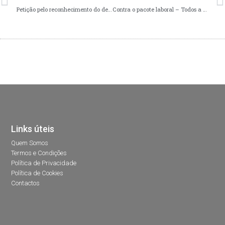
Petição pelo reconhecimento do desgaste rápido – Votação 3 de JULHO
Contra o pacote laboral – Todos a Lisboa dia 20 de Setembro!
Links úteis
Quem Somos
Termos e Condições
Política de Privacidade
Política de Cookies
Contactos