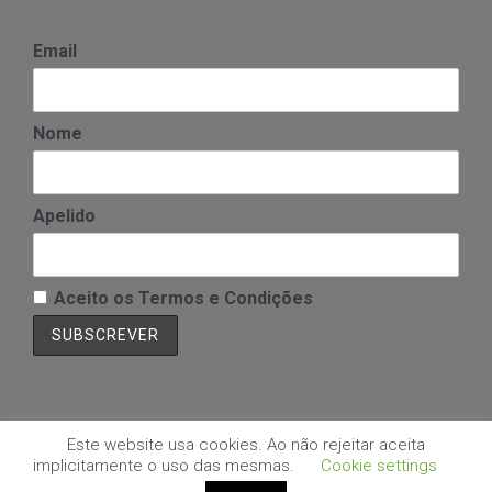
Email
Nome
Apelido
Aceito os Termos e Condições
Este website usa cookies. Ao não rejeitar aceita
implicitamente o uso das mesmas.
Cookie settings
Copyright © SITE Sul | Desenvolvido por: Aloha - Business & Software
Solutions