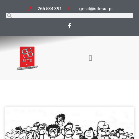
265 534 391
geral@sitesul.pt