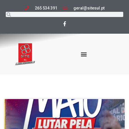
265 534 391
geral@sitesul.pt