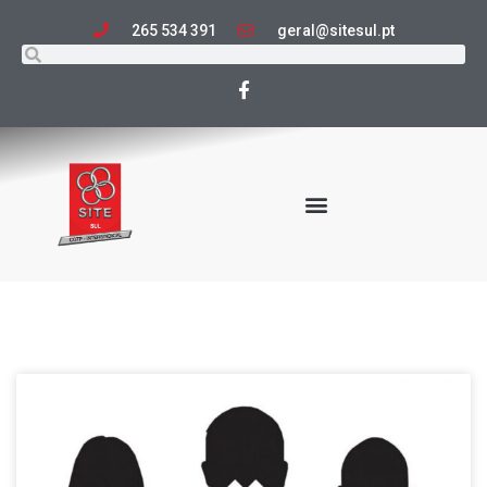
265 534 391
geral@sitesul.pt