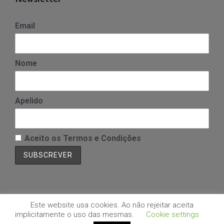
Email
Nome
Apelido
Aceito os Termos e Condições
Este website usa cookies. Ao não rejeitar aceita
implicitamente o uso das mesmas.
Cookie settings
Copyright © SITE Sul | Desenvolvido por: Aloha - Business & Software